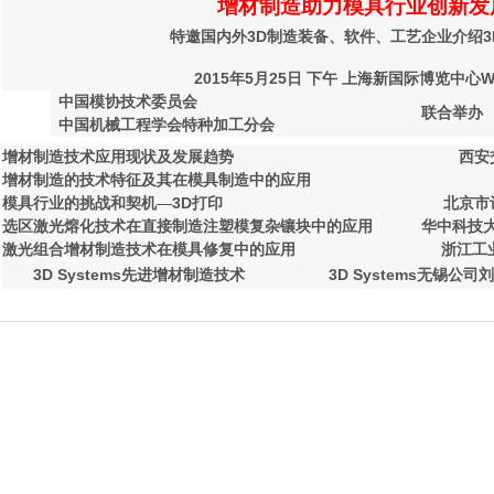
增材制造助力模具行业创新发
3D
3
特邀国内外
制造装备、软件、工艺企业介绍
2015
5
25
W
年
月
日
下午
上海新国际博览中心
中国模协技术委员会
联合举办
中国机械工程学会特种加工分会
增材制造技术应用现状及发展趋势
西安
增材制造的技术特征及其在模具制造中的应用
3D
模具行业的挑战和契机—
打印
北京市
选区激光熔化技术在直接制造注塑模复杂镶块中的应用
华中科技
激光组合增材制造技术在模具修复中的应用
浙江工
3D Systems
3D Systems
先进增材制造技术
无锡公司刘