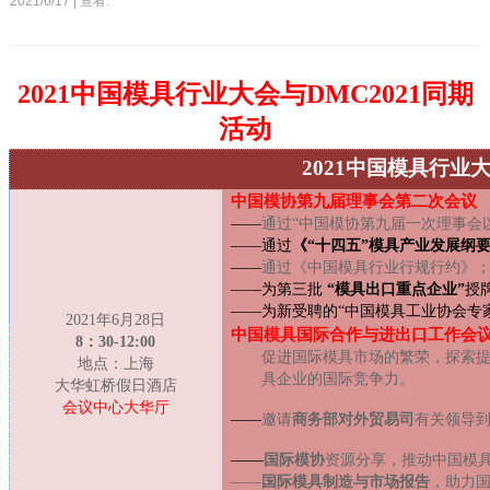
2021/6/17 | 查看:
2021中国模具行业大会与
DMC202
1同期
活动
2021中国模具行业
中国模协第九届理事会第二次会议
——
通过“中国模协第九届一次理事会
——
通过
《“十四五”模具产业发展纲
——
通过《中国模具行业行规行约》
——为第三批
“模具出口重点企业”
授
——为新受聘的“中国模具工业协会专
2021年6月28日
中国模具国际合作与进出口工作会
8：30-12:00
促进国际模具市场的繁荣，
探索
地点：上海
具企业的国际竞争力。
大华虹桥假日酒店
会议中心大华厅
——
邀请
商务部对外贸易司
有关领导
——
国际模协
资源分享，推动中国模
——
国际模具制造与市场报告
，
助力