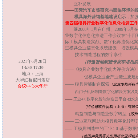
互补发展
；
——
国际汽车市场研究与面临环境的
——
模具海外营销基地
建设启示
，加
第四届模具行业数字化信息化推进工
继2008年1月在广州、2009年5
业数字化信息化推进工作会议在“十四
际工模具制造实战、数字化再造优化
过模具企业信息化系统建设，增强模
—— 技术制造过程的数字孪生
2021年6月28日
（
特邀智能制造专家李培根
13:30-17:30
——《模具企业数字化能力评价方法
地点：上海
促模具企业全产业链生态建
大华虹桥假日酒店
—— 模具智能制造探索
（
北京发那科机
会议中心大华厅
——
西门子机床制造数字化解决方案及
工业4.0数字化智能制造云平台-优
——
（特必思软件贸易（上海）有限
—— 精益制造与制造业数字转型
（苏州
—— 工业互联网助力模具数字化转型
工
模
具制造中的工业4.0-基于数
——
（
德国弗劳恩霍夫应用研究亚琛模具