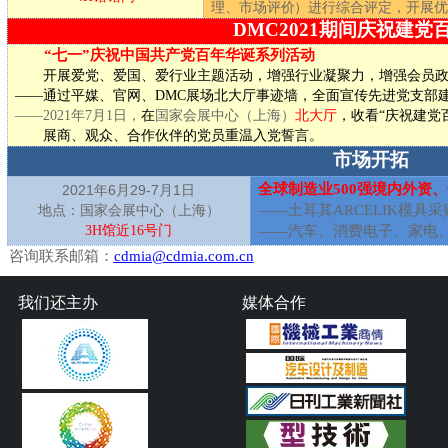
理、市场评价）进行综合评定，开展优
D
MC2021
期间庆祝建党
“七一”庆祝中国共产党百年华诞系列活动
开展爱党、爱国、爱行业主题活动，增强行业凝聚力，增强会员
——通过平媒、官网、DMC展场北大厅事迹墙，全面宣传先进党支部
——2021年
7
月
1
日，
在
国家会展中心（上海）
北大厅
，
收看“庆祝建党
展商、观众、合作伙伴的党员重温入党誓言。
市场开拓
全球制造业
500
强境内外资、
2021
6
29-7
1
年
月
月
日
——
土耳其
A
RCELIK
模具采
地点：国家会展中心
（上海）
3
H
馆近1
6
号门
——汽车、消费电子、家电
咨询联系邮箱：
cdmia@cdmia.com.cn
我们还主办
媒体合作