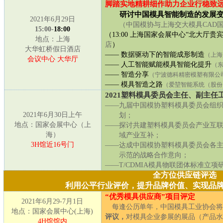
脚踏实地精耕细作助力企业行稳致
研讨中国模具智能制造的发展
2
021
年6月2
9
日
（中国模协与上海交大模具CAD
15:00
-
18:00
（13:00 上海国家会展中心“北大厅
地点：上海
店
）
大华虹桥假日酒店
—— 数据驱动下的智能成形制造
（上海
会议中心 大华厅
—— 人工智能赋能模具智能化提升
（
—— 智造分享
（宁波德科精密模塑有限公
—— 模具智造之路
（爱堃智能系统（股份
2021塑料模具委员会主任、副主任
——
九
届
中国模协塑料模具
委员会组
2021年6月
30
日上午
划
；
地点：国家会展中心（上
——
探讨共建塑料模具委员会产业互
海）
域产业互补
；
3
H
馆近1
6
号门
——
达成
中国模协塑料模具
委员会各
示范的战略合作意向
；
——
T/CDMIA模具物联团体标准立项
全方位供应链评选
利用公平行业评价，提升品牌价值、实现品
“优秀模具供应商”项目评定
2021年6月29-7月1日
每逢公历单年，中国模具工业协会将
地点：国家会展中心(上海)
评议，
对模具企业参展的展品（产品水
4H
馆馆内