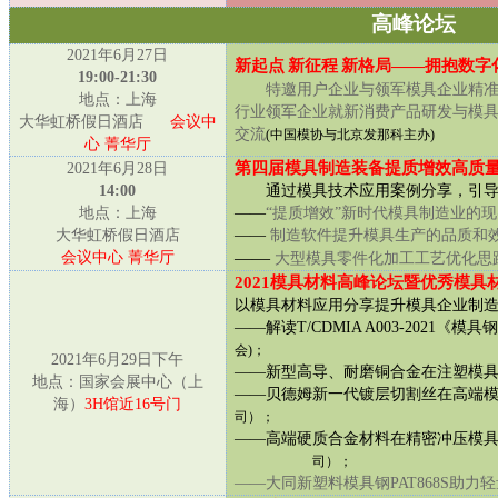
高峰论坛
2
021
年6月2
7
日
新起点
新征程
新格局——拥抱数字
19:00-21:30
特邀用户企业与领军模具企业精
地点：上海
行业领军企业就新消费产品研发与模具
大华虹桥假日酒店
会议中
交流
(中国模协与北京发那科主办)
心 菁华厅
第四届模具制造装备提质增效高质
2021年6月
28
日
14:00
通过模具技术应用案例分享，引
地点：上海
——
“
提质增效
”
新时代模具制造业的现
大华虹桥假日酒店
——
制造软件提升模具生产的品质和
——
会议中心 菁华厅
大型模具零件化加工工艺优化思
2
021
模具材料高峰论坛暨优秀模具
以模具材料应用分享提升模具企业制
——解读T/CDMIA A003-2021《
会)；
2021年6月
29
日下午
——新型高导、耐磨铜合金在注塑模
地点：国家会展中心（上
——贝德姆新一代镀层切割丝在高端
海）
3
H
馆近1
6
号门
司）；
——高端硬质合金材料在精密冲压模
司
）；
——
大同新塑料模具钢PAT868S助力