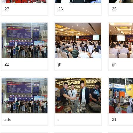
27
26
25
22
jh
gh
srfe
.
21