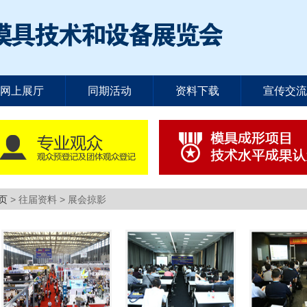
网上展厅
同期活动
资料下载
宣传交流
页
> 往届资料 > 展会掠影