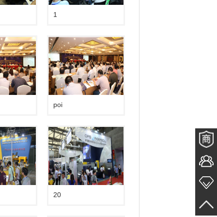
1
poi
20