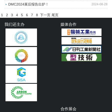
DMC2024展后报告出炉！
2024-08-28
1
2
3
4
5
6
7
8
下一页
尾页
我们还主办
媒体合作
合作展会