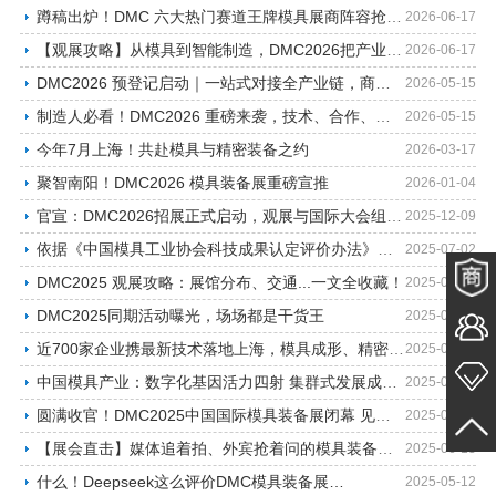
蹲稿出炉！DMC 六大热门赛道王牌模具展商阵容抢先曝光
2026-06-17
【观展攻略】从模具到智能制造，DMC2026把产业机会搬到上海虹桥
2026-06-17
DMC2026 预登记启动｜一站式对接全产业链，商机先人一步
2026-05-15
制造人必看！DMC2026 重磅来袭，技术、合作、订单一步到位！
2026-05-15
今年7月上海！共赴模具与精密装备之约
2026-03-17
聚智南阳！DMC2026 模具装备展重磅宣推
2026-01-04
官宣：DMC2026招展正式启动，观展与国际大会组织工作同步全面推进！
2025-12-09
依据《中国模具工业协会科技成果认定评价办法》（2024版），2023-2025年度“精模奖”项目科技…
2025-07-02
DMC2025 观展攻略：展馆分布、交通...一文全收藏！
2025-06-19
DMC2025同期活动曝光，场场都是干货王
2025-06-19
近700家企业携最新技术落地上海，模具成形、精密加工一次打卡
2025-06-19
中国模具产业：数字化基因活力四射 集群式发展成果显着
2025-06-19
圆满收官！DMC2025中国国际模具装备展闭幕 见证产业新高度 产业链新宽度
2025-06-13
【展会直击】媒体追着拍、外宾抢着问的模具装备展！
2025-06-13
什么！Deepseek这么评价DMC模具装备展…
2025-05-12